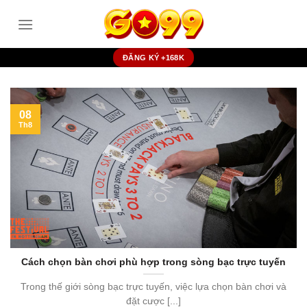
Skip
to
content
ĐĂNG KÝ +168K
08
Th8
Cách chọn bàn chơi phù hợp trong sòng bạc trực tuyến
Trong thế giới sòng bạc trực tuyến, việc lựa chọn bàn chơi và
đặt cược [...]