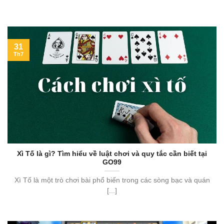
31
Th7
Xì Tố là gì? Tìm hiểu về luật chơi và quy tắc cần biết tại
GO99
Xì Tố là một trò chơi bài phổ biến trong các sòng bạc và quán
[...]