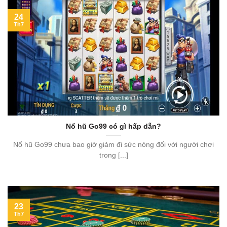
24
Th7
Nổ hũ Go99 có gì hấp dẫn?
Nổ hũ Go99 chưa bao giờ giảm đi sức nóng đối với người chơi
trong [...]
23
Th7