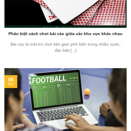
Phân biệt cách chơi bài cào giữa các khu vực khác nhau
Bài cào là một trò chơi dân gian phổ biến trong nhiều nước,
đặc biệt [...]
08
Th7