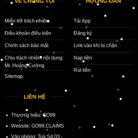
VỀ CHÚNG TÔI
HƯỚNG DẪN
Miễn trừ trách nhiệm
Tải App
Điều khoản điều kiện
Đăng ký
Chính sách bảo mật
Link vào khi bị chặn
Chịu trách nhiệm nội dung:
Nạp tiền
Mr. Hoàng Cường
Rút tiền
Sitemap
LIÊN HỆ
Thương hiệu:
GO99
Website: GO99.CLAIMS
Văn phòng: Toà S4.03 -