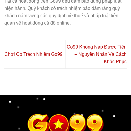
Tất cả hoạt động trên Go99 đều đảm bảo đúng pháp luật
hiện hành. Quý khách có trách nhiệm bảo đảm rằng quý
khách nắm vững các quy định về thuế và pháp luật liên
quan về hoạt động cá độ online.
Go99 Không Nạp Được Tiền
Chơi Có Trách Nhiệm Go99
– Nguyên Nhân Và Cách
Khắc Phục