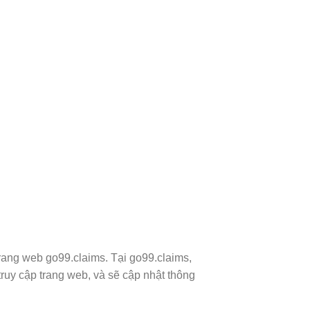
trang web go99.claims. Tại go99.claims,
truy cập trang web, và sẽ cập nhật thông