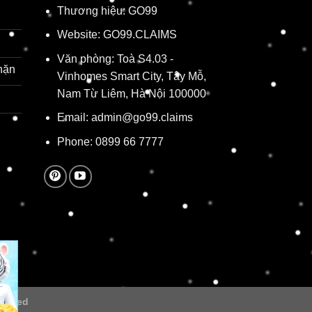
Thương hiệu:
GO99
Website: GO99.CLAIMS
Văn phòng: Toà S4.03 -
chặn
Vinhomes Smart City, Tây Mỗ,
Nam Từ Liêm, Hà Nội 100000
Email:
admin@go99.claims
Phone: 0899 66 7777
eserved