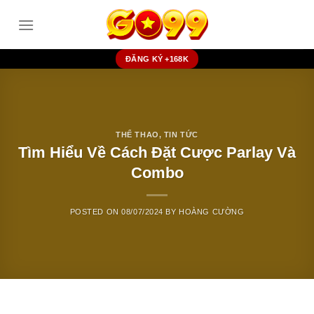
Skip
to
content
ĐĂNG KÝ +168K
THỂ THAO
,
TIN TỨC
Tìm Hiểu Về Cách Đặt Cược Parlay Và
Combo
POSTED ON
08/07/2024
BY
HOÀNG CƯỜNG