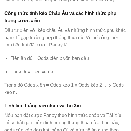
Công thức tính kèo Châu Âu và các hình thức phụ
trong cược xiên
Đầu tư xiên với kèo châu Âu và những hình thức phụ khác
bạn chỉ gặp trường hợp thắng thua đủ. Vì thế công thức
tính tiền khi đặt cược Parlay là:
Tiền ăn đủ = Odds xiên x vốn ban đầu
Thua đủ= Tiền vé đặt.
Trong đó Odds xiên = Odds kèo 1 x Odds kèo 2 … x Odds
kèo n.
Tính tiền thắng với chấp và Tài Xỉu
Nếu bạn đặt cược Parlay theo hình thức chấp và Tài Xỉu
thì sẽ bắt gặp thêm tình huống thắng thua nửa. Lúc này,
odds của kèo đơn khi thắng đủ và nửa sẽ áp dụng theo