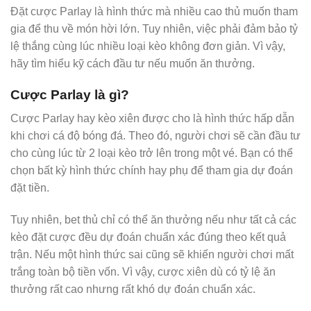
Đặt cược Parlay là hình thức mà nhiều cao thủ muốn tham
gia để thu về món hời lớn. Tuy nhiên, việc phải đảm bảo tỷ
lệ thắng cùng lúc nhiều loại kèo không đơn giản. Vì vậy,
hãy tìm hiểu kỹ cách đầu tư nếu muốn ăn thưởng.
Cược Parlay là gì?
Cược Parlay hay kèo xiên được cho là hình thức hấp dẫn
khi chơi cá độ bóng đá. Theo đó, người chơi sẽ cần đầu tư
cho cùng lúc từ 2 loại kèo trở lên trong một vé. Bạn có thể
chọn bất kỳ hình thức chính hay phụ để tham gia dự đoán
đặt tiền.
Tuy nhiên, bet thủ chỉ có thể ăn thưởng nếu như tất cả các
kèo đặt cược đều dự đoán chuẩn xác đúng theo kết quả
trận. Nếu một hình thức sai cũng sẽ khiến người chơi mất
trắng toàn bộ tiền vốn. Vì vậy, cược xiên dù có tỷ lệ ăn
thưởng rất cao nhưng rất khó dự đoán chuẩn xác.