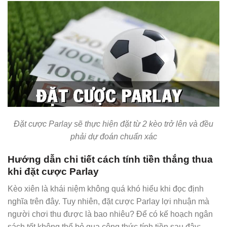
Đặt cược Parlay sẽ thực hiện đặt từ 2 kèo trở lên và đều
phải dự đoán chuẩn xác
Hướng dẫn chi tiết cách tính tiền thắng thua
khi đặt cược Parlay
Kèo xiên là khái niệm không quá khó hiểu khi đọc định
nghĩa trên đây. Tuy nhiên, đặt cược Parlay lợi nhuận mà
người chơi thu được là bao nhiêu? Để có kế hoạch ngân
sách tốt không thể bỏ qua công thức tính tiền sau đây: